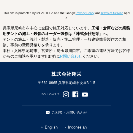
This site is protected by reCAPTCHA and the Google
Privacy Policy
and
Terms of Service
appl
y.
兵庫県尼崎市を中心に全国で施工対応しています。
工場・倉庫などの業務
用テントの施工・鉄骨のオーダー製作は「株式会社翔栄」
へ。
テントの施工・設計・製造・販売・施工管理・一般建築鉄骨製作のご相
談、事前の費用見積りを承ります。
本社：兵庫県尼崎市、営業所：埼玉県川口市。ご希望の連絡方法でお客様
からのご相談を承ります!!まずは
お問い合わせ
ください。
株式会社翔栄
〒661-0965 兵庫県尼崎市次屋3-1-5
FOLLOW US
ご相談・お問い合わせ
English
Indonesian