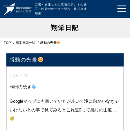
工場・倉庫などの業務用テントの施
工・鉄骨のオーダー製作 株式会社
翔栄
翔栄日記
TOP
/
翔栄日記一覧
/
感動の光景
感動の光景
2025.08.26
昨日の続き
Googleマップにも書いていたが歩いて滝に向かわなきゃ
いけないとの事で見てみるとこれ道⁇って感じの山道…