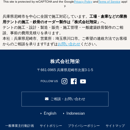
This site is protected by reCAPTCHA and the Google
Privacy Policy
and
Terms of Service
appl
y.
兵庫県尼崎市を中心に全国で施工対応しています。
工場・倉庫などの業務
用テントの施工・鉄骨のオーダー製作は「株式会社翔栄」
へ。
テントの施工・設計・製造・販売・施工管理・一般建築鉄骨製作のご相
談、事前の費用見積りを承ります。
本社：兵庫県尼崎市、営業所：埼玉県川口市。ご希望の連絡方法でお客様
からのご相談を承ります!!まずは
お問い合わせ
ください。
株式会社翔栄
〒661-0965 兵庫県尼崎市次屋3-1-5
FOLLOW US
ご相談・お問い合わせ
English
Indonesian
一般事業主行動計画
サイトポリシー
プライバシーポリシー
サイトマップ