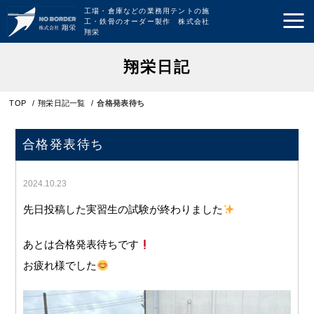
工場・倉庫などの業務用テントの施
工・鉄骨のオーダー製作 株式会社
翔栄
翔栄日記
TOP
/
翔栄日記一覧
/
合格発表待ち
合格発表待ち
2024.10.23
先日投稿した実習生の試験が終わりました
あとは合格発表待ちです
お疲れ様でした