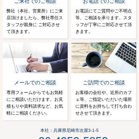
ご来社でのご相談
お電話でのご相談
弊社（本社、営業所）にご来
お電話にてご質問やご不明点
店頂けましたら、弊社専任ス
等、ご相談を承ります。スタ
タッフが親身に ご対応させ
ッフが丁寧にご対応させて頂
て頂きます。
きます。
メールでのご相談
ご訪問でのご相談
専用フォームからでもお気軽
お客様の会社や、近所のカフ
にご相談いただけます。お見
ェ等、ご指定いただいた場所
積もりや資料請求など、お気
に資料をお持ちして打ち合わ
軽にご相談ください。
せさせて頂きます。
本社：兵庫県尼崎市次屋3-1-5