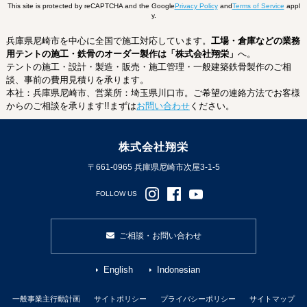
This site is protected by reCAPTCHA and the Google
Privacy Policy
and
Terms of Service
appl
y.
兵庫県尼崎市を中心に全国で施工対応しています。
工場・倉庫などの業務
用テントの施工・鉄骨のオーダー製作は「株式会社翔栄」
へ。
テントの施工・設計・製造・販売・施工管理・一般建築鉄骨製作のご相
談、事前の費用見積りを承ります。
本社：兵庫県尼崎市、営業所：埼玉県川口市。ご希望の連絡方法でお客様
からのご相談を承ります!!まずは
お問い合わせ
ください。
株式会社翔栄
〒661-0965 兵庫県尼崎市次屋3-1-5
FOLLOW US
ご相談・お問い合わせ
English
Indonesian
一般事業主行動計画
サイトポリシー
プライバシーポリシー
サイトマップ