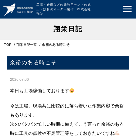
工場・倉庫などの業務用テントの施
工・鉄骨のオーダー製作 株式会社
翔栄
翔栄日記
TOP
/
翔栄日記一覧
/
余裕のある時こそ
余裕のある時こそ
2026.07.06
本日も工場稼働しております
今は工場、現場共に比較的に落ち着いた作業内容で余裕
もあります。
次のバタバタ忙しい時期に備えてこう言った余裕のある
時に工具の点検や不足管理等をしておきたいですね