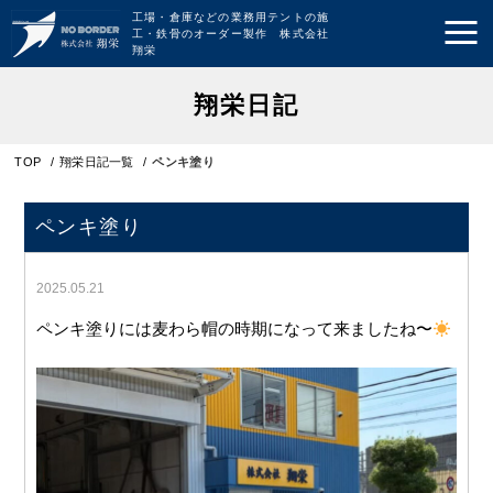
工場・倉庫などの業務用テントの施
工・鉄骨のオーダー製作 株式会社
翔栄
翔栄日記
TOP
/
翔栄日記一覧
/
ペンキ塗り
ペンキ塗り
2025.05.21
ペンキ塗りには麦わら帽の時期になって来ましたね〜