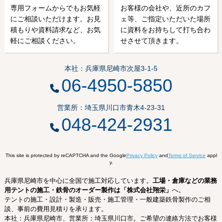
専用フォームからでもお気軽
お客様の会社や、近所のカフ
にご相談いただけます。お見
ェ等、ご指定いただいた場所
積もりや資料請求など、お気
に資料をお持ちして打ち合わ
軽にご相談ください。
せさせて頂きます。
本社：兵庫県尼崎市次屋3-1-5
06-4950-5850
営業所：埼玉県川口市青木4-23-31
048-424-2931
This site is protected by reCAPTCHA and the Google
Privacy Policy
and
Terms of Service
appl
y.
兵庫県尼崎市を中心に全国で施工対応しています。
工場・倉庫などの業務
用テントの施工・鉄骨のオーダー製作は「株式会社翔栄」
へ。
テントの施工・設計・製造・販売・施工管理・一般建築鉄骨製作のご相
談、事前の費用見積りを承ります。
本社：兵庫県尼崎市、営業所：埼玉県川口市。ご希望の連絡方法でお客様