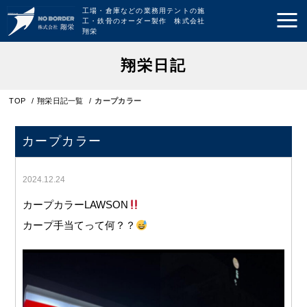
工場・倉庫などの業務用テントの施
工・鉄骨のオーダー製作 株式会社
翔栄
翔栄日記
TOP
/
翔栄日記一覧
/
カープカラー
カープカラー
2024.12.24
カープカラーLAWSON
カープ手当てって何？？