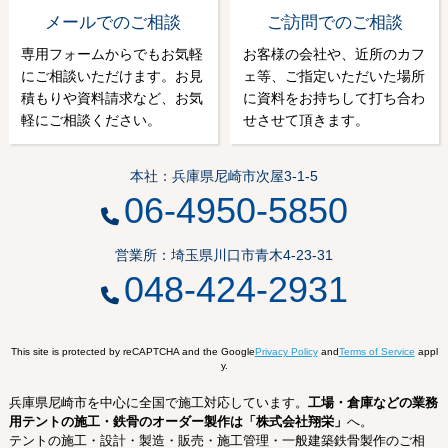
メールでのご相談
ご訪問でのご相談
専用フォームからでもお気軽
お客様の会社や、近所のカフ
にご相談いただけます。お見
ェ等、ご指定いただいた場所
積もりや資料請求など、お気
に資料をお持ちして打ち合わ
軽にご相談ください。
せさせて頂きます。
本社：兵庫県尼崎市次屋3-1-5
06-4950-5850
営業所：埼玉県川口市青木4-23-31
048-424-2931
This site is protected by reCAPTCHA and the Google
Privacy Policy
and
Terms of Service
appl
y.
兵庫県尼崎市を中心に全国で施工対応しています。
工場・倉庫などの業務
用テントの施工・鉄骨のオーダー製作は「株式会社翔栄」
へ。
テントの施工・設計・製造・販売・施工管理・一般建築鉄骨製作のご相