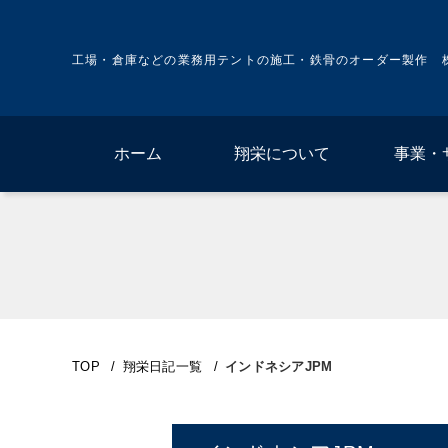
工場・倉庫などの業務用テントの施工・鉄骨のオーダー製作 
ホーム
翔栄について
事業・
TOP
/
翔栄日記一覧
/
インドネシアJPM