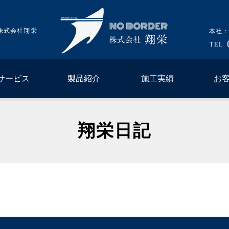
株式会社翔栄
本社：
TEL
サービス
製品紹介
施工実績
お
翔栄日記