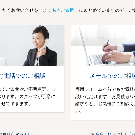
ただくお問い合せを「
よくあるご質問
」にまとめていますので、ご
お電話でのご相談
メールでのご相
にてご質問やご不明点等、ご
専用フォームからでもお気軽
承ります。スタッフが丁寧に
談いただけます。お見積もり
させて頂きます。
請求など、お気軽にご相談く
い。
尼崎市次屋3-1-5
営業所：埼玉県川口市青木