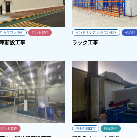
ア カラワン地区
テント製作
インドネシア カラワン地区
その他
庫新設工事
ラック工事
テント製作
埼玉県川口市
鉄骨製作