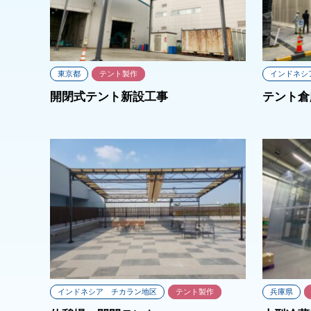
東京都
テント製作
インドネシ
開閉式テント新設工事
テント倉
インドネシア チカラン地区
テント製作
兵庫県