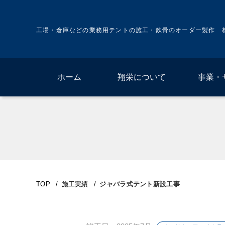
工場・倉庫などの業務用テントの施工・鉄骨のオーダー製作 
ホーム
翔栄について
事業・
TOP
/
施工実績
/
ジャバラ式テント新設工事